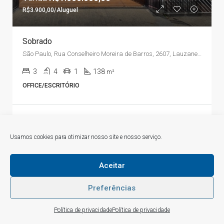
R$3.900,00/Aluguel
Sobrado
São Paulo, Rua Conselheiro Moreira de Barros, 2607, Lauzane Paulista, Mandaqui
3
4
1
138
m²
OFFICE/ESCRITÓRIO
3 anos atrás
Usamos cookies para otimizar nosso site e nosso serviço.
Aceitar
Preferências
1
Como posso ajudá-lo? :)
Listagens
Visão do mapa
Política de privacidade
Política de privacidade
Open chaty