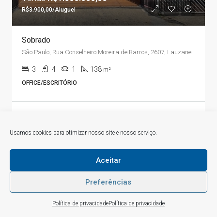
R$3.900,00/Aluguel
Sobrado
São Paulo, Rua Conselheiro Moreira de Barros, 2607, Lauzane Paulista, Mandaqui
3
4
1
138
m²
OFFICE/ESCRITÓRIO
3 anos atrás
Usamos cookies para otimizar nosso site e nosso serviço.
Aceitar
Preferências
1
Como posso ajudá-lo? :)
Listagens
Visão do mapa
Política de privacidade
Política de privacidade
Open chaty