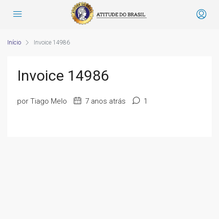
Início
Invoice 14986
Invoice 14986
por Tiago Melo
7 anos atrás
1