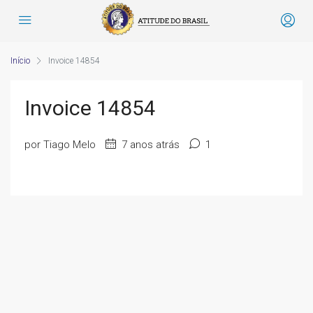
Início
Invoice 14854
Invoice 14854
por Tiago Melo
7 anos atrás
1