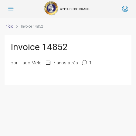
Início
Invoice 14852
Invoice 14852
por Tiago Melo
7 anos atrás
1