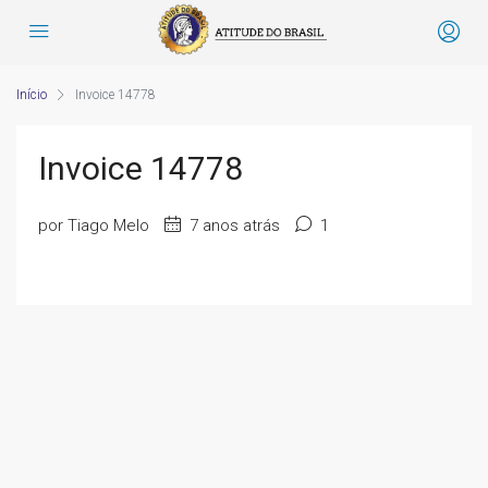
Início
Invoice 14778
Invoice 14778
por Tiago Melo
7 anos atrás
1